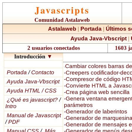
Javascripts
Comunidad Astalaweb
Astalaweb
|
Portada
|
Últimos s
Ayuda Java-Vbscript
|
2 usuarios conectados
1603 ja
Introducción
▼
Cambiar colores barras d
-
Portada
/
Contacto
-Creepers codificador-deco
-Compresor de código HT
Ayuda Java-Vbscript
-Convierte HTML a Javascr
Ayuda HTML / CSS
-Crea página web sencilla
-Genera ventana emergent
¿Qué es javascript?
/
parámetros
Intro
-Generador de laberintos
Manual de Javascript
-Generador de marquesin
/
PDF
-Generador de mensajes e
Manual CSS
/
Más
-Generador de menús des