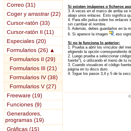
Correo (31)
Si existen imágenes o ficheros as
3. A veces en el marco de arriba se in
Coger y arrastrar (22)
abajo unos enlaces. Esto significa qu
4. Para ello pulsa sobre los enlaces
Cursor-ratón (33)
sin cambiar el nombre.
5. Además, debes guardarlos en la mi
Cursor-ratón II (11)
6. Si aparece la imagen
, eso sign
Especiales (20)
Si no te funciona lo anterior:
1. Prueba a abrir los vínculos del me
Formularios (26)
▲
eligiendo la opción correspondiente d
2. Luego prueba a seleccionar código
Formularios II (29)
fuente"), o utilizando el menú de tu n
3. Cuando visualices el código fuent
Formularios III (21)
página en tu disco duro.
4. Sigue los pasos 3,4 y 5 de la secci
Formularios IV (38)
Formularios V (27)
Freeware (19)
C
Funciones (9)
Generadores,
programas (19)
Gráficas (15)