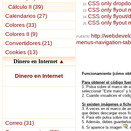
CSS only dropd
Cálculo II (39)
CSS only flyout
Calendarios (27)
CSS only flyout
CSS only flyout 
Colores (33)
Colores II (9)
http://webdevel
FUENTE:
menus-navigation-tab
Convertidores (21)
Cookies (13)
Dinero en Internet
▲
Funcionamiento (cómo obten
Dinero en Internet
Para obtener el código fuen
1. Pulsa sobre el marco de ar
seleccionar "Este marco" y l
2. Cuando visualices el códi
Si existen imágenes o fich
3. A veces en el marco de arr
que debes descargar esos fic
4. Para ello pulsa sobre los
5. Además, debes guardarlos 
Correo (31)
6. Si aparece la imagen
, 