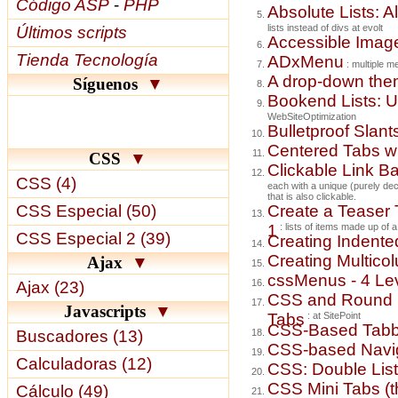
Código ASP
-
PHP
Absolute Lists: A
lists instead of divs at evolt
Últimos scripts
Accessible Imag
Tienda Tecnología
ADxMenu
: multiple m
A drop-down th
Síguenos
▼
Bookend Lists: U
WebSiteOptimization
Bulletproof Slant
Centered Tabs w
CSS
▼
Clickable Link 
CSS (4)
each with a unique (purely deco
that is also clickable.
CSS Especial (50)
Create a Teaser 
1
: lists of items made up of a 
CSS Especial 2 (39)
Creating Indente
Creating Multico
Ajax
▼
cssMenus - 4 Le
Ajax (23)
CSS and Round C
Javascripts
▼
Tabs
: at SitePoint
CSS-Based Tab
Buscadores (13)
CSS-based Navi
Calculadoras (12)
CSS: Double Lis
CSS Mini Tabs (t
Cálculo (49)