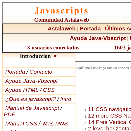
Javascripts
Comunidad Astalaweb
Astalaweb
|
Portada
|
Últimos s
Ayuda Java-Vbscript
|
3 usuarios conectados
1603 ja
Introducción
▼
Aquí tenéis una larga lista de enlaces
Portada
/
Contacto
Ayuda Java-Vbscript
Ayuda HTML / CSS
¿Qué es javascript?
/
Intro
Manual de Javascript
/
11 CSS navigati
PDF
12 more CSS Nav
14 Free Vertica
Manual CSS
/
Más MNS
2-level horizonta