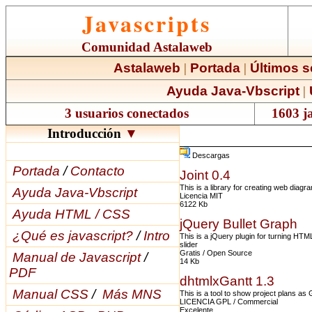
Javascripts
Comunidad Astalaweb
Astalaweb
|
Portada
|
Últimos s
Ayuda Java-Vbscript
|
3 usuarios conectados
1603 ja
Introducción
▼
Descargas
Portada
/
Contacto
Joint 0.4
This is a library for creating web diagr
Ayuda Java-Vbscript
Licencia MIT
6122 Kb
Ayuda HTML / CSS
jQuery Bullet Graph
¿Qué es javascript?
/
Intro
This is a jQuery plugin for turning HTML
slider
Gratis / Open Source
Manual de Javascript
/
14 Kb
PDF
dhtmlxGantt 1.3
Manual CSS
/
Más MNS
This is a tool to show project plans as 
LICENCIA GPL / Commercial
Excelente