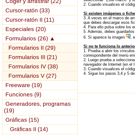
Coger y arrastrar (22)
2. Cuando visualices el códig
Cursor-ratón (33)
Si existen imágenes o fich
3. A veces en el marco de arri
Cursor-ratón II (11)
que debes descargar esos fich
4. Para ello pulsa sobre los
Especiales (20)
5. Además, debes guardarlos 
6. Si aparece la imagen
, 
Formularios (26)
▲
Si no te funciona lo anterio
Formularios II (29)
1. Prueba a abrir los vínculo
correspondiente del menú emer
Formularios III (21)
2. Luego prueba a seleccionar
navegador de Internet (en el 
Formularios IV (38)
3. Cuando visualices el códig
4. Sigue los pasos 3,4 y 5 de 
Formularios V (27)
Freeware (19)
Funciones (9)
Generadores, programas
(19)
Gráficas (15)
Gráficas II (14)