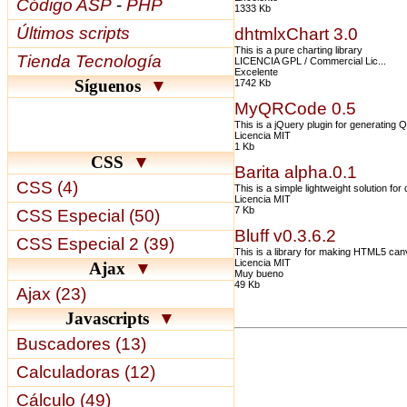
Código ASP
-
PHP
1333 Kb
Últimos scripts
dhtmlxChart 3.0
This is a pure charting library
Tienda Tecnología
LICENCIA GPL / Commercial Lic...
Excelente
Síguenos
▼
1742 Kb
MyQRCode 0.5
This is a jQuery plugin for generating
Licencia MIT
1 Kb
CSS
▼
Barita alpha.0.1
CSS (4)
This is a simple lightweight solution for
Licencia MIT
7 Kb
CSS Especial (50)
Bluff v0.3.6.2
CSS Especial 2 (39)
This is a library for making HTML5 ca
Licencia MIT
Ajax
▼
Muy bueno
49 Kb
Ajax (23)
Javascripts
▼
Buscadores (13)
Calculadoras (12)
Cálculo (49)