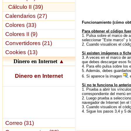
Cálculo II (39)
Calendarios (27)
Funcionamiento (cómo obten
Colores (33)
Para obtener el código fuen
Colores II (9)
1. Pulsa sobre el marco de ar
seleccionar "Este marco" y l
Convertidores (21)
2. Cuando visualices el códi
Cookies (13)
Si existen imágenes o fich
3. A veces en el marco de arr
Dinero en Internet
▲
que debes descargar esos fic
4. Para ello pulsa sobre los
5. Además, debes guardarlos 
Dinero en Internet
6. Si aparece la imagen
, 
Si no te funciona lo anterio
1. Prueba a abrir los vínculo
correspondiente del menú eme
2. Luego prueba a seleccionar
navegador de Internet (en el 
3. Cuando visualices el códi
4. Sigue los pasos 3,4 y 5 de
Correo (31)