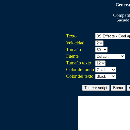
Genera
Compatib
Sacado
Texto
Velocidad
Tamaño
Fuente
Tamaño texto
Color de fondo
Color del texto