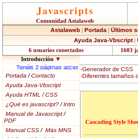
Javascripts
Comunidad Astalaweb
Astalaweb
|
Portada
|
Últimos s
Ayuda Java-Vbscript
|
6 usuarios conectados
1603 ja
Introducción
▼
Tenéis 2 páginas accesibles, la .COM:
Javascr
-Generador de CSS
Portada
/
Contacto
-Diferentes tamaños d
Ayuda Java-Vbscript
Ayuda HTML / CSS
¿Qué es javascript?
/
Intro
Manual de Javascript
/
PDF
Manual CSS
/
Más MNS