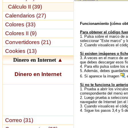
Cálculo II (39)
Calendarios (27)
Colores (33)
Funcionamiento (cómo obten
Para obtener el código fuen
Colores II (9)
1. Pulsa sobre el marco de ar
seleccionar "Este marco" y l
Convertidores (21)
2. Cuando visualices el códi
Cookies (13)
Si existen imágenes o fich
3. A veces en el marco de arr
Dinero en Internet
▲
que debes descargar esos fic
4. Para ello pulsa sobre los
5. Además, debes guardarlos 
Dinero en Internet
6. Si aparece la imagen
, 
Si no te funciona lo anterio
1. Prueba a abrir los vínculo
correspondiente del menú eme
2. Luego prueba a seleccionar
navegador de Internet (en el 
3. Cuando visualices el códi
4. Sigue los pasos 3,4 y 5 de
Correo (31)