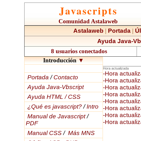
Javascripts
Comunidad Astalaweb
Astalaweb
|
Portada
|
Úl
Ayuda Java-Vb
8 usuarios conectados
Introducción
▼
Hora actualizada
-Hora actuali
Portada
/
Contacto
-Hora actuali
Ayuda Java-Vbscript
-Hora actuali
-Hora actuali
Ayuda HTML / CSS
-Hora actuali
¿Qué es javascript?
/
Intro
-Hora actuali
-Hora actuali
Manual de Javascript
/
-Hora actuali
PDF
Manual CSS
/
Más MNS