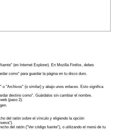
fuente" (en Internet Explorer). En Mozilla Firefox, debes
ardar como" para guardar la página en tu disco duro.
" o "Archivos" (o similar) y abajo unos enlaces. Esto significa
uardar destino como". Guárdalos sin cambiar el nombre.
 web (paso 2).
agen.
ho del ratón sobre el vínculo y eligiendo la opción
nueva").
cho del ratón ("Ver código fuente"), o utilizando el menú de tu