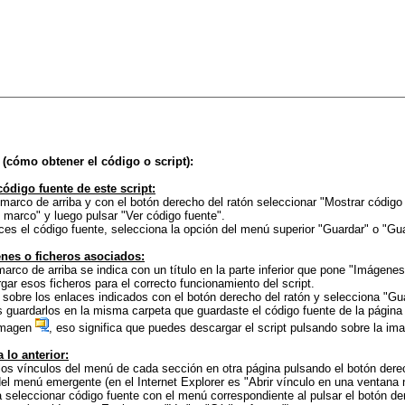
(cómo obtener el código o script):
código fuente de este script:
 marco de arriba y con el botón derecho del ratón seleccionar "Mostrar código 
 marco" y luego pulsar "Ver código fuente".
ces el código fuente, selecciona la opción del menú superior "Guardar" o "Gu
enes o ficheros asociados:
marco de arriba se indica con un título en la parte inferior que pone "Imágenes
ar esos ficheros para el correcto funcionamiento del script.
a sobre los enlaces indicados con el botón derecho del ratón y selecciona "G
guardarlos en la misma carpeta que guardaste el código fuente de la página
 imagen
, eso significa que puedes descargar el script pulsando sobre la im
 lo anterior:
 los vínculos del menú de cada sección en otra página pulsando el botón derec
el menú emergente (en el Internet Explorer es "Abrir vínculo en una ventana 
 seleccionar código fuente con el menú correspondiente al pulsar el botón dere