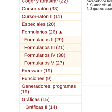
Coger y arrastrar (22)
navegador de Inte
3. Cuando visuali
Cursor-ratón (33)
4. Sigue los pasos
Cursor-ratón II (11)
Especiales (20)
Formularios (26)
▲
Formularios II (29)
Formularios III (21)
Formularios IV (38)
Formularios V (27)
Freeware (19)
Funciones (9)
Generadores, programas
(19)
Gráficas (15)
Gráficas II (14)