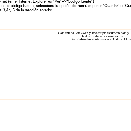
rnet (en el Internet Explorer es "Ver"-->"Código fuente")
ces el código fuente, selecciona la opción del menú superior "Guardar" o "Gu
 3,4 y 5 de la sección anterior.
Comunidad Astalaweb y Javascripts.astalaweb.com y 
Todos los derechos reservados
Administrador y Webmaster - Gabriel Cho