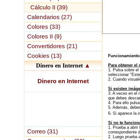
Cálculo II (39)
Calendarios (27)
Colores (33)
Colores II (9)
Convertidores (21)
Cookies (13)
Funcionamiento 
Dinero en Internet
▲
Para obtener el 
1. Pulsa sobre el
seleccionar "Este
2. Cuando visuali
Dinero en Internet
Si existen imág
3. A veces en el 
que debes descarg
4. Para ello puls
5. Además, debes 
6. Si aparece la
Si no te funciona
1. Prueba a abrir
Correo (31)
correspondiente d
2. Luego prueba a