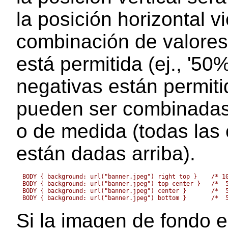
la posición horizontal v
combinación de valores
está permitida (ej., '50
negativas están permiti
pueden ser combinadas 
o de medida (todas las
están dadas arriba).
BODY { background: url("banner.jpeg") right top }    /* 10
BODY { background: url("banner.jpeg") top center }   /*  5
BODY { background: url("banner.jpeg") center }       /*  5
Si la imagen de fondo es