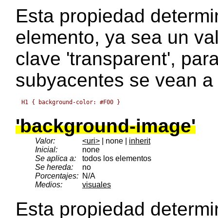
Esta propiedad determi
elemento, ya sea un va
clave 'transparent', par
subyacentes se vean a 
'background-image'
Valor:
<uri>
| none |
inherit
Inicial:
none
Se aplica a:
todos los elementos
Se hereda:
no
Porcentajes:
N/A
Medios:
visuales
Esta propiedad determi