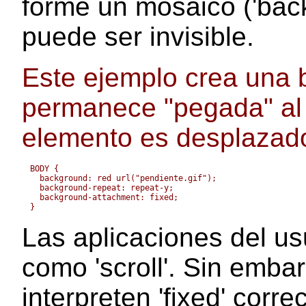
forme un mosaico ('back
puede ser invisible.
Este ejemplo crea una b
permanece "pegada" al 
elemento es desplazad
BODY { 

  background: red url("pendiente.gif");

  background-repeat: repeat-y;

  background-attachment: fixed;

Las aplicaciones del usu
como 'scroll'. Sin emb
interpreten 'fixed' corr