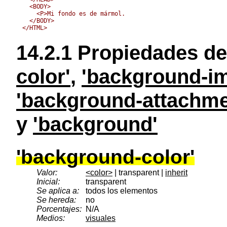
  <BODY>

    <P>Mi fondo es de mármol.

  </BODY>

14.2.1
Propiedades de
color'
,
'background-i
'background-attachme
y
'background'
'background-color'
Valor:
<color>
| transparent |
inherit
Inicial:
transparent
Se aplica a:
todos los elementos
Se hereda:
no
Porcentajes:
N/A
Medios:
visuales