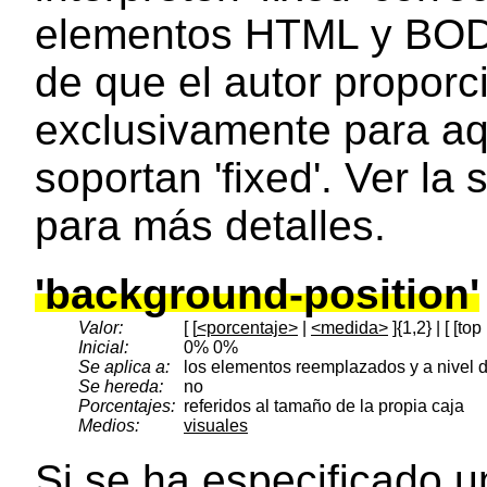
elementos HTML y BOD
de que el autor propor
exclusivamente para a
soportan 'fixed'. Ver la
para más detalles.
'background-position'
Valor:
[ [
<porcentaje>
|
<medida>
]{1,2} | [ [top 
Inicial:
0% 0%
Se aplica a:
los elementos reemplazados y a nivel 
Se hereda:
no
Porcentajes:
referidos al tamaño de la propia caja
Medios:
visuales
Si se ha especificado 