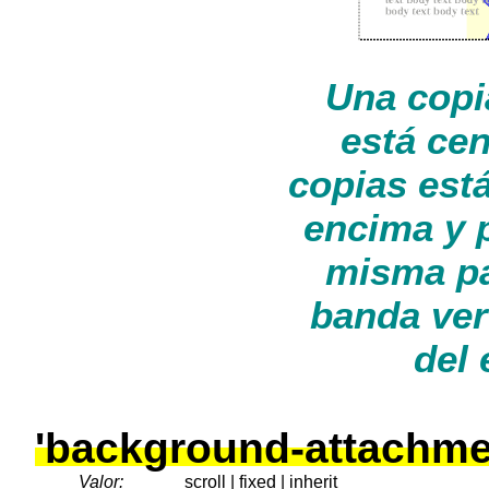
Una copi
está cen
copias est
encima y p
misma pa
banda ver
del 
'background-attachme
Valor:
scroll | fixed |
inherit