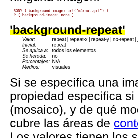
BODY { background-image: url("mármol.gif") }

'background-repeat'
Valor:
repeat | repeat-x | repeat-y | no-repeat |
Inicial:
repeat
Se aplica a:
todos los elementos
Se hereda:
no
Porcentajes:
N/A
Medios:
visuales
Si se especifica una im
propiedad especifica si
(mosaico), y de qué m
cubre las áreas de
cont
Los valores tienen los s