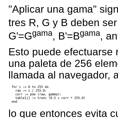
"Aplicar una gama" sign
tres R, G y B deben ser
gama
gama
G'=G
, B'=B
, a
Esto puede efectuarse
una paleta de 256 elem
llamada al navegador, a
for i := 0 to 255 do

  raw := i / 255.0;

  corr := pow (raw, gamma);

  table[i] := trunc (0.5 + corr * 255.0)

lo que entonces evita c