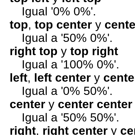
Igual '0% 0%'.
top
,
top center
y
cente
Igual a '50% 0%'.
right top
y
top right
Igual a '100% 0%'.
left
,
left center
y
center
Igual a '0% 50%'.
center
y
center center
Igual a '50% 50%'.
right
,
right center
y
ce