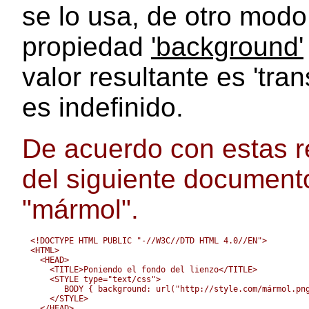
se lo usa, de otro modo 
propiedad
'background'
valor resultante es 'tra
es indefinido.
De acuerdo con estas re
del siguiente documen
"mármol".
<!DOCTYPE HTML PUBLIC "-//W3C//DTD HTML 4.0//EN">

<HTML>

  <HEAD>

    <TITLE>Poniendo el fondo del lienzo</TITLE>

    <STYLE type="text/css">

       BODY { background: url("http://style.com/mármol.png
    </STYLE>

  </HEAD>
