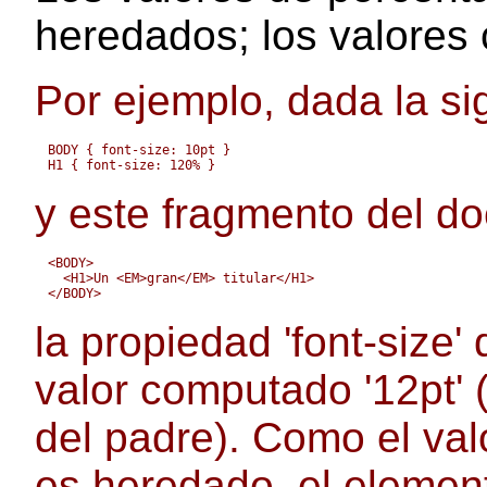
heredados; los valores 
Por ejemplo, dada la sig
BODY { font-size: 10pt }

y este fragmento del d
<BODY>

  <H1>Un <EM>gran</EM> titular</H1>

la propiedad
'font-size'
d
valor computado '12pt' 
del padre). Como el va
es heredado, el element