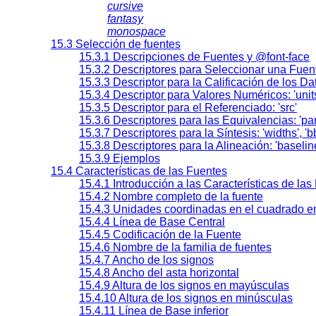
cursive
fantasy
monospace
15.3 Selección de fuentes
15.3.1
Descripciones de Fuentes
y @font-face
15.3.2 Descriptores para Seleccionar una Fuen
15.3.3 Descriptor para la Calificación de los D
15.3.4 Descriptor para Valores Numéricos:
'uni
15.3.5 Descriptor para el Referenciado:
'src'
15.3.6 Descriptores para las Equivalencias:
'pa
15.3.7 Descriptores para la Síntesis:
'widths'
,
'b
15.3.8 Descriptores para la Alineación:
'baselin
15.3.9 Ejemplos
15.4 Características de las Fuentes
15.4.1 Introducción a las Características de las
15.4.2 Nombre completo de la fuente
15.4.3 Unidades coordinadas en el cuadrado 
15.4.4 Línea de Base Central
15.4.5 Codificación de la Fuente
15.4.6 Nombre de la familia de fuentes
15.4.7 Ancho de los signos
15.4.8 Ancho del asta horizontal
15.4.9 Altura de los signos en mayúsculas
15.4.10 Altura de los signos en minúsculas
15.4.11 Línea de Base inferior