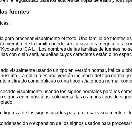
o en la regularidad para los autores de hojas de estilo y los im
las fuentes
icas:
da para procesar visualmente el texto. Una familia de fuentes 
n miembro de la familia puede ser cursiva, otra negrita, otra c
Kyokasho ICA L". Los nombres de las familias de fuentes no se r
las con o sin serif, aquellas cuyos caracteres están o no espac
cesado visualmente usando un tipo en versión normal, itálica u ob
anuscrita. La oblicua es una versión inclinada del tipo normal 
nte inclinado como oblicuo o una tipografía griega normal como 
 procesado visualmente usando los signos normales para los cara
o signos en minúsculas, sólo versalitas o ambos tipos de signos
opiado.
de ligereza de los signos usados para procesar visualmente el te
condensación o expansión de los signos usados para procesar vi