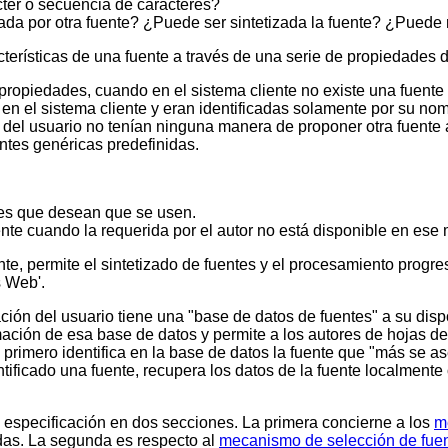
ácter o secuencia de caracteres?
da por otra fuente? ¿Puede ser sintetizada la fuente? ¿Puede
erísticas de una fuente a través de una serie de propiedades de
 propiedades, cuando en el sistema cliente no existe una fuen
n el sistema cliente y eran identificadas solamente por su nom
 del usuario no tenían ninguna manera de proponer otra fuente al
entes genéricas predefinidas.
ntes que desean que se usen.
ente cuando la requerida por el autor no está disponible en es
te, permite el sintetizado de fuentes y el procesamiento progres
 Web'.
ón del usuario tiene una "base de datos de fuentes" a su dispo
mación de esa base de datos y permite a los autores de hojas de 
io primero identifica en la base de datos la fuente que "más se 
ntificado una fuente, recupera los datos de la fuente localment
specificación en dos secciones. La primera concierne a los
m
das. La segunda es respecto al
mecanismo de selección de fue