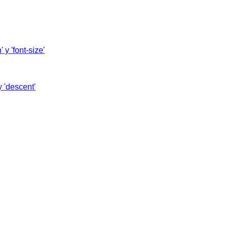
'
y
'font-size'
 y
'descent'