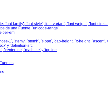
te:
'font-family'
,
'font-style'
,
'font-variant'
,
'font-weight'
,
'font-stretch
atos de una Fuente:
'unicode-range'
ts-per-em'
nose-1'
,
'stemv'
,
'stemh'
,
'slope'
,
'cap-height'
,
'x-height'
,
'ascent'
,
box'
y
'definition-src'
e'
,
'centerline'
,
'mathline'
y
'topline'
 Fuentes
eme