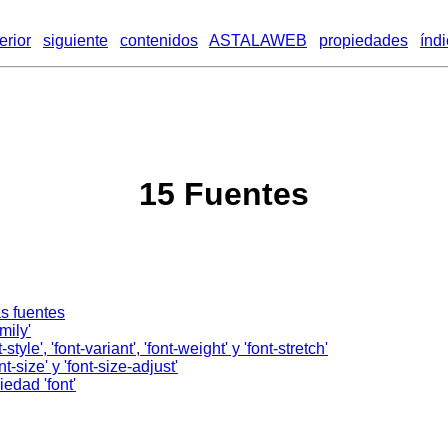
erior
siguiente
contenidos
ASTALAWEB
propiedades
índ
15 Fuentes
as fuentes
amily'
t-style'
,
'font-variant'
,
'font-weight'
y
'font-stretch'
nt-size'
y
'font-size-adjust'
opiedad
'font'