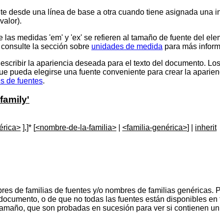
ente desde una línea de base a otra cuando tiene asignada una i
valor).
de las medidas 'em' y 'ex' se refieren al tamaño de fuente del el
, consulte la sección sobre
unidades de medida
para más inform
cribir la apariencia deseada para el texto del documento. Los d
 que pueda elegirse una fuente conveniente para crear la aparie
es de fuentes
.
-family'
érica>
],]* [
<nombre-de-la-familia>
|
<familia-genérica>
] |
inherit
bres de familias de fuentes y/o nombres de familias genéricas.
documento, o de que no todas las fuentes están disponibles en 
 tamaño, que son probadas en sucesión para ver si contienen un s