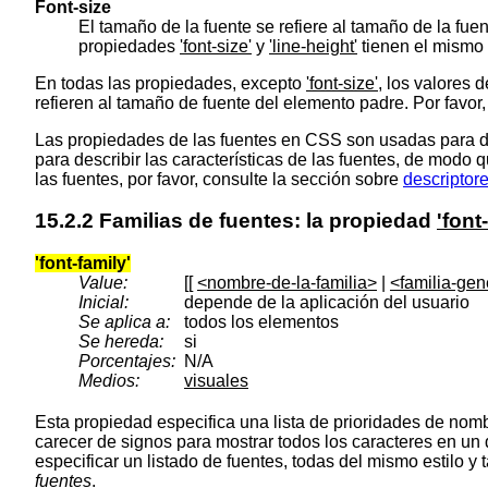
Font-size
El tamaño de la fuente se refiere al tamaño de la fu
propiedades
'font-size'
y
'line-height'
tienen el mismo 
En todas las propiedades, excepto
'font-size'
, los valores 
refieren al tamaño de fuente del elemento padre. Por favor
Las propiedades de las fuentes en CSS son usadas para des
para describir las características de las fuentes, de modo
las fuentes, por favor, consulte la sección sobre
descriptor
15.2.2
Familias de fuentes
: la propiedad
'font
'font-family'
Value:
[[
<nombre-de-la-familia>
|
<familia-gen
Inicial:
depende de la aplicación del usuario
Se aplica a:
todos los elementos
Se hereda:
si
Porcentajes:
N/A
Medios:
visuales
Esta propiedad especifica una lista de prioridades de nom
carecer de signos para mostrar todos los caracteres en un 
especificar un listado de fuentes, todas del mismo estilo y
fuentes
.