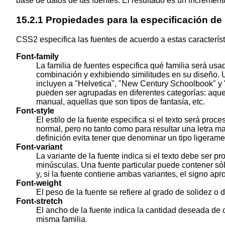
base de datos de las fuentes. El resultado es un increment
15.2.1
Propiedades para la especificación de 
CSS2 especifica las fuentes de acuerdo a estas característ
Font-family
La
familia de fuentes
especifica qué familia será usa
combinación y exhibiendo similitudes en su diseño. U
incluyen a "Helvetica", "New Century Schoolbook" y "
pueden ser agrupadas en diferentes categorías: aquel
manual, aquellas que son tipos de fantasía, etc.
Font-style
El estilo de la fuente especifica si el texto será pro
normal, pero no tanto como para resultar una letra m
definición evita tener que denominar un tipo ligerame
Font-variant
La variante de la fuente indica si el texto debe ser
minúsculas. Una fuente particular puede contener sól
y, si la fuente contiene ambas variantes, el signo apr
Font-weight
El peso de la fuente se refiere al grado de solidez o 
Font-stretch
El ancho de la fuente indica la cantidad deseada de 
misma familia.