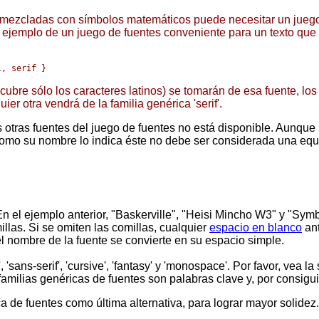
o mezcladas con símbolos matemáticos puede necesitar un juego 
 ejemplo de un juego de fuentes conveniente para un texto que 
 cubre sólo los caracteres latinos) se tomarán de esa fuente, 
r otra vendrá de la familia genérica 'serif'.
as otras fuentes del juego de fuentes no está disponible. Aunqu
como su nombre lo indica éste no debe ser considerada una equi
n el ejemplo anterior, "Baskerville", "Heisi Mincho W3" y "Symb
llas. Si se omiten las comillas, cualquier
espacio en blanco
ant
l nombre de la fuente se convierte en su espacio simple.
, 'sans-serif', 'cursive', 'fantasy' y 'monospace'. Por favor, vea 
amilias genéricas de fuentes son palabras clave y, por consigui
ca de fuentes como última alternativa, para lograr mayor solidez.