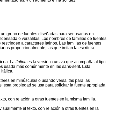
plementadores, y un aumento en la solidez.
es un grupo de fuentes diseñadas para ser usadas en
ondensada o versalitas. Los nombres de familias de fuentes
estringen a caracteres latinos. Las familias de fuentes
iados proporcionalmente, las que imitan la escritura
licua. La
itálica
es la versión cursiva que acompaña al tipo
y es usada más comúnmente en las sans-serif. Esta
itálica.
cteres en minúsculas o usando versalitas para las
; esta propiedad se usa para solicitar la fuente apropiada
xto, con relación a otras fuentes en la misma familia.
sualmente el texto, con relación a otras fuentes en la