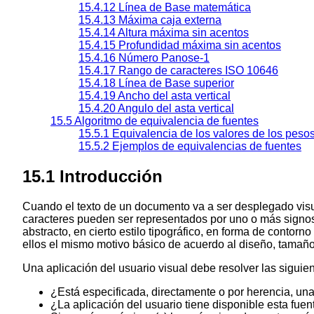
15.4.12 Línea de Base matemática
15.4.13 Máxima caja externa
15.4.14 Altura máxima sin acentos
15.4.15 Profundidad máxima sin acentos
15.4.16 Número Panose-1
15.4.17 Rango de caracteres ISO 10646
15.4.18 Línea de Base superior
15.4.19 Ancho del asta vertical
15.4.20 Angulo del asta vertical
15.5 Algoritmo de equivalencia de fuentes
15.5.1 Equivalencia de los valores de los peso
15.5.2 Ejemplos de equivalencias de fuentes
15.1 Introducción
Cuando el texto de un documento va a ser desplegado vis
caracteres pueden ser representados por uno o más signos
abstracto, en cierto estilo tipográfico, en forma de contor
ellos el mismo motivo básico de acuerdo al diseño, tamaño,
Una aplicación del usuario visual debe resolver las siguie
¿Está especificada, directamente o por herencia, una
¿La aplicación del usuario tiene disponible esta fuen