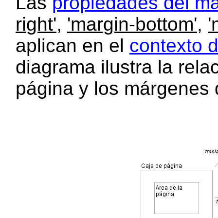
Las
propiedades del m
right'
,
'margin-bottom'
,
'
aplican en el
contexto 
diagrama ilustra la relac
página y los márgenes 