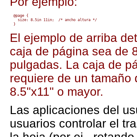
Por ejemplo:
@page {

  size: 8.5in 11in;  /* ancho altura */

El ejemplo de arriba de
caja de página sea de 8
pulgadas. La caja de p
requiere de un tamaño 
8.5"x11" o mayor.
Las aplicaciones del us
usuarios controlar el tr
la hoja (por ej., rotand