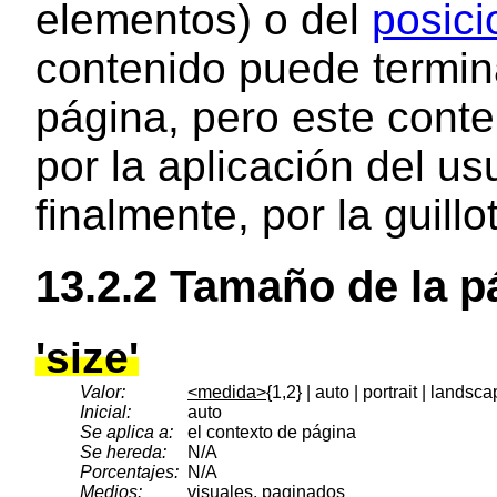
elementos) o del
posici
contenido puede termina
página, pero este conte
por la aplicación del us
finalmente, por la guillot
13.2.2
Tamaño de la p
'size'
Valor:
<medida>
{1,2} | auto | portrait | landsc
Inicial:
auto
Se aplica a:
el contexto de página
Se hereda:
N/A
Porcentajes:
N/A
Medios:
visuales
,
paginados