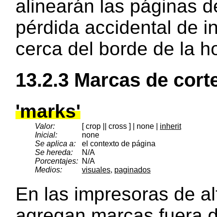
alinearán las páginas de
pérdida accidental de 
cerca del borde de la ho
13.2.3
Marcas de cort
'marks'
Valor:
[ crop || cross ] | none |
inherit
Inicial:
none
Se aplica a:
el contexto de página
Se hereda:
N/A
Porcentajes:
N/A
Medios:
visuales
,
paginados
En las impresoras de a
agregan marcas fuera d