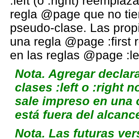
:left (o :right) reempla
regla @page que no tie
pseudo-clase. Las prop
una regla @page :first 
en las reglas @page :left
Nota.
Agregar declara
clases :left o :right 
sale impreso en una 
está fuera del alcanc
Nota.
Las futuras ve