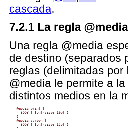
cascada
.
7.2.1
La regla @media
Una regla
@media
espe
de destino (separados 
reglas (delimitadas por 
@media
le permite a la
distintos medios en la 
  @media print {

    BODY { font-size: 10pt }

  }

  @media screen {

    BODY { font-size: 12pt }
