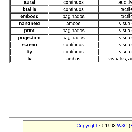
aural
contínuos
auditi
braille
contínuos
táctil
emboss
paginados
táctil
handheld
ambos
visua
print
paginados
visua
projection
paginados
visua
screen
contínuos
visua
tty
contínuos
visua
tv
ambos
visuales, a
Copyright
© 1998
W3C
(