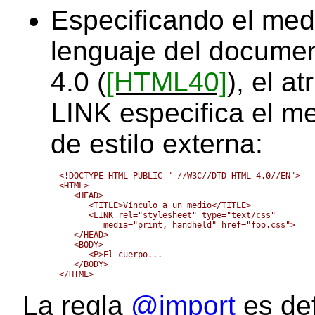
Especificando el med
lenguaje del docume
4.0 (
[HTML40]
), el a
LINK especifica el m
de estilo externa:
<!DOCTYPE HTML PUBLIC "-//W3C//DTD HTML 4.0//EN">

<HTML>

   <HEAD>

      <TITLE>Vínculo a un medio</TITLE>

      <LINK rel="stylesheet" type="text/css" 

	 media="print, handheld" href="foo.css">

   </HEAD>

   <BODY>

      <P>El cuerpo...

   </BODY>

La regla
@import
es def