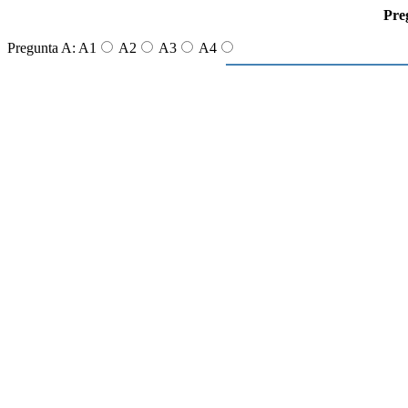
Pre
Pregunta A: A1
A2
A3
A4