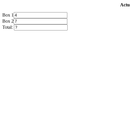
Actua
Box 1
Box 2
Total: