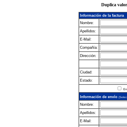
Duplica valor
Información de la factura
Nombre:
Apellidos:
E-Mail:
Compañía:
Dirección:
Ciudad:
Estado:
En
Información de envío
(Selec
Nombre:
Apellidos:
E-Mail: